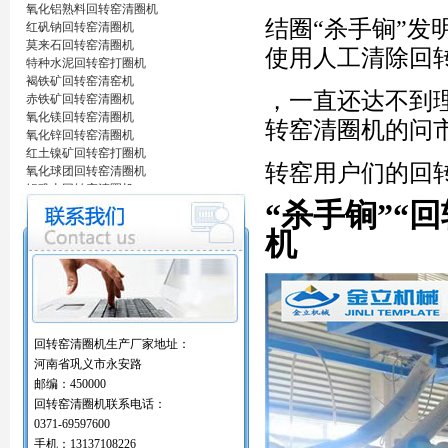
氧化铝熟料回转窑清圈机
结圈“杀手锏”发明专
红矾钠回转窑清圈机
莫来石回转窑清圈机
使用人工清除回
特种水泥回转窑打圈机
褐铁矿回转窑清窑机
，一直还达不到
赤铁矿回转窑清圈机
氧化镁回转窑清圈机
转窑清圈机的问
氧化锌回转窑清圈机
红土镍矿回转窑打圈机
转窑用户们的回
氧化球团回转窑清圈机
铝矾土回转窑清圈机
“杀手锏”“
铝酸钙粉窑清圈机
活性石灰回转窑清圈机
机
窑内一至二十八米窑结圈处理机
回转窑结圈处理专用设备/清圈机/打圈机…
石油支撑剂陶粒砂回转窑清圈机
海棉铁回转窑清圈机
氧化铝熟料回转窑清圈机
红矾钠回转窑清圈机
回转窑清圈机生产厂家地址：
莫来石回转窑清圈机
河南省巩义市永安路
特种水泥回转窑打圈机
邮编：450000
褐铁矿回转窑清窑机
回转窑清圈机联系电话：
赤铁矿回转窑清圈机
氧化镁回转窑清圈机
0371-69597600
氧化锌回转窑清圈机
手机：13137108226