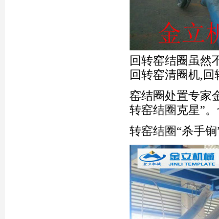
回转窑结圈虽然
回转窑清圈机,
窑结圈处置专家
转窑结圈克星”。
转窑结圈“杀手锏