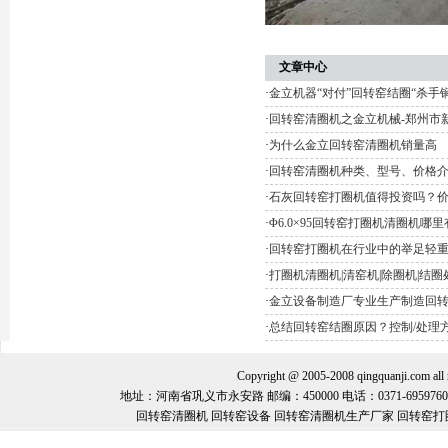
文章中心
·
金立机器“对付”回转窑结圈“杀手锏
·
回转窑清圈机之金立机械-郑州市
·
为什么金立回转窑清圈机销量高
·
回转窑清圈机种类、型号、价格
·
石灰回转窑打圈机值得投资吗？
·
Φ6.0×95回转窑打圈机清圈机哪
·
回转窑打圈机在行业中的举足轻
·
打圈机清圈机|清窑机|除圈机|结
·
金立设备制造厂专业生产制造回
·
总结回转窑结圈原因？控制/处理
Copyright @ 2005-2008 qingquanj
地址：河南省巩义市永安路 邮编：450000 电话：0371-69597600 手机：
回转窑清圈机 回转窑设备 回转窑清圈机生产厂家 回转窑打