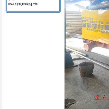
红土镍矿回转窑打圈机
邮箱：jinlijixie@qq.com
氧化球团回转窑清圈机
铝矾土回转窑清圈机
铝酸钙粉窑清圈机
活性石灰回转窑清圈机
窑内一至二十八米窑结圈处理机
回转窑结圈处理专用设备/清圈机/打圈机…
石油支撑剂陶粒砂回转窑清圈机