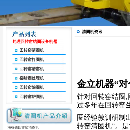
清圈机资讯
处理回转窑结圈设备机器
回转窑清圈机
回转窑打圈机
回转窑清窑机
窑结圈处理机
金立机器“对
回转窑除圈机
针对回转窑结圈
回转窑铲圈机
过多年在回转窑
圈经验教训研制
转窑清圈机”。是
海棉铁回转窑清圈机