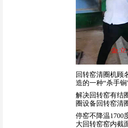
回转窑清圈机顾
造的一种“杀手锏
解决回转窑有结
圈设备回转窑清
停窑不降温170
大回转窑窑内截