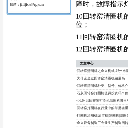
障时，故障指示
红土镍矿回转窑打圈机
邮箱：jinlijixie@qq.com
氧化球团回转窑清圈机
铝矾土回转窑清圈机
10回转窑清圈
铝酸钙粉窑清圈机
位；
活性石灰回转窑清圈机
窑内一至二十八米窑结圈处理机
回转窑结圈处理专用设备/清圈机/打圈机…
11回转窑清圈
石油支撑剂陶粒砂回转窑清圈机
12回转窑清圈
文章中心
·
回转窑清圈机之金立机械-郑州市
·
为什么金立回转窑清圈机销量高
·
回转窑清圈机种类、型号、价格
·
石灰回转窑打圈机值得投资吗？
·
Φ6.0×95回转窑打圈机清圈机哪
·
回转窑打圈机在行业中的举足轻
·
打圈机清圈机|清窑机|除圈机|结
·
金立设备制造厂专业生产制造回