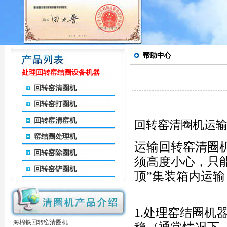
帮助中心
处理回转窑结圈设备机器
回转窑清圈机
回转窑打圈机
回转窑清窑机
回转窑清圈机运
窑结圈处理机
运输回转窑清圈
回转窑除圈机
须高度小心，只
回转窑铲圈机
顶”集装箱内运
1.处理窑结圈
海棉铁回转窑清圈机