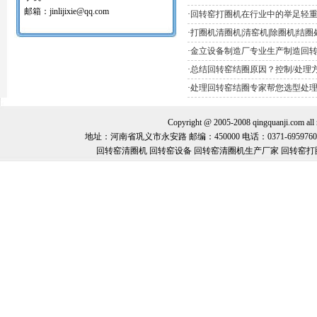
红土镍矿回转窑打圈机
邮箱：jinlijixie@qq.com
·
回转窑打圈机在行业中的举足轻
氧化球团回转窑清圈机
·
打圈机清圈机|清窑机|除圈机|结
铝矾土回转窑清圈机
铝酸钙粉窑清圈机
·
金立设备制造厂专业生产制造回
活性石灰回转窑清圈机
·
总结回转窑结圈原因？控制/处理
窑内一至二十八米窑结圈处理机
回转窑结圈处理专用设备/清圈机/打圈机…
·
处理回转窑结圈专家帮您选型处
石油支撑剂陶粒砂回转窑清圈机
Copyright @ 2005-2008 qingquanj
地址：河南省巩义市永安路 邮编：450000 电话：0371-69597600 手机：
回转窑清圈机 回转窑设备 回转窑清圈机生产厂家 回转窑打