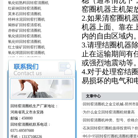
稳（通常情况下
氧化铝熟料回转窑清圈机
窑圈机器主机架
红矾钠回转窑清圈机
莫来石回转窑清圈机
2.如果清窑圈
特种水泥回转窑打圈机
褐铁矿回转窑清窑机
机器上面、靠在
赤铁矿回转窑清圈机
内的自由区域内
氧化镁回转窑清圈机
氧化锌回转窑清圈机
3.请理结圈机
红土镍矿回转窑打圈机
止在运输期间有
氧化球团回转窑清圈机
铝矾土回转窑清圈机
或强烈地震动等
铝酸钙粉窑清圈机
活性石灰回转窑清圈机
4.对于处理窑
窑内一至二十八米窑结圈处理机
易损坏的电气和
回转窑结圈处理专用设备/清圈机/打圈机…
石油支撑剂陶粒砂回转窑清圈机
海棉铁回转窑清圈机
文章中心
氧化铝熟料回转窑清圈机
红矾钠回转窑清圈机
·
回转窑清圈机之金立机械-郑州市
回转窑清圈机生产厂家地址：
莫来石回转窑清圈机
河南省巩义市永安路
·
为什么金立回转窑清圈机销量高
特种水泥回转窑打圈机
邮编：450000
褐铁矿回转窑清窑机
·
回转窑清圈机种类、型号、价格
回转窑清圈机联系电话：
赤铁矿回转窑清圈机
·
石灰回转窑打圈机值得投资吗？
氧化镁回转窑清圈机
0371-69597600
氧化锌回转窑清圈机
·
Φ6.0×95回转窑打圈机清圈机哪
手机：13137108226