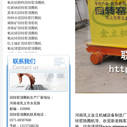
氧化铝熟料回转窑清圈机
红矾钠回转窑清圈机
莫来石回转窑清圈机
特种水泥回转窑打圈机
褐铁矿回转窑清窑机
赤铁矿回转窑清圈机
氧化镁回转窑清圈机
氧化锌回转窑清圈机
红土镍矿回转窑打圈机
氧化球团回转窑清圈机
铝矾土回转窑清圈机
铝酸钙粉窑清圈机
活性石灰回转窑清圈机
窑内一至二十八米窑结圈处理机
回转窑结圈处理专用设备/清圈机/打圈机…
石油支撑剂陶粒砂回转窑清圈机
海棉铁回转窑清圈机
氧化铝熟料回转窑清圈机
红矾钠回转窑清圈机
回转窑清圈机生产厂家地址：
莫来石回转窑清圈机
河南省巩义市永安路
特种水泥回转窑打圈机
邮编：450000
褐铁矿回转窑清窑机
回转窑清圈机联系电话：
赤铁矿回转窑清圈机
河南巩义金立机械设备制造厂
氧化镁回转窑清圈机
0371-69597600
转窑除圈机等。欢迎新老顾客前
氧化锌回转窑清圈机
手机：13137108226
格、信息请登陆
www.qingqua