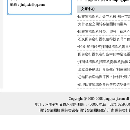
红土镍矿回转窑打圈机
邮箱：jinlijixie@qq.com
氧化球团回转窑清圈机
文章中心
铝矾土回转窑清圈机
·
回转窑清圈机之金立机械-郑州市
铝酸钙粉窑清圈机
活性石灰回转窑清圈机
·
为什么金立回转窑清圈机销量高
窑内一至二十八米窑结圈处理机
·
回转窑清圈机种类、型号、价格
回转窑结圈处理专用设备/清圈机/打圈机…
·
石灰回转窑打圈机值得投资吗？
石油支撑剂陶粒砂回转窑清圈机
·
Φ6.0×95回转窑打圈机清圈机哪
·
回转窑打圈机在行业中的举足轻
·
打圈机清圈机|清窑机|除圈机|结
·
金立设备制造厂专业生产制造回
·
总结回转窑结圈原因？控制/处理
·
处理回转窑结圈专家帮您选型处
Copyright @ 2005-2008 qingquanj
地址：河南省巩义市永安路 邮编：450000 电话：0371-69597600 手机：
回转窑清圈机 回转窑设备 回转窑清圈机生产厂家 回转窑打