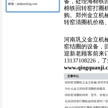
备，处理海棉铁
红土镍矿回转窑打圈机
邮箱：jinlijixie@qq.com
棉铁回转窑打圈
氧化球团回转窑清圈机
铝矾土回转窑清圈机
购。郑州金立机械设
铝酸钙粉窑清圈机
活性石灰回转窑清圈机
转窑清圈机价格
窑内一至二十八米窑结圈处理机
回转窑结圈处理专用设备/清圈机/打圈机…
石油支撑剂陶粒砂回转窑清圈机
河南巩义金立机
窑结圈的设备，回
迎新老顾客前来
131371082
www.qingquanji.
文章中心
·
回转窑清圈机之金立机械-郑州市
·
为什么金立回转窑清圈机销量高
·
回转窑清圈机种类、型号、价格
·
石灰回转窑打圈机值得投资吗？
·
Φ6.0×95回转窑打圈机清圈机哪