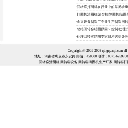
·
回转窑打圈机在行业中的举足轻
·
打圈机清圈机|清窑机|除圈机|结
·
金立设备制造厂专业生产制造回
·
总结回转窑结圈原因？控制/处理
·
处理回转窑结圈专家帮您选型处
Copyright @ 2005-2008 qingquanj
地址：河南省巩义市永安路 邮编：450000 电话：0371-69597600 手机：
回转窑清圈机 回转窑设备 回转窑清圈机生产厂家 回转窑打