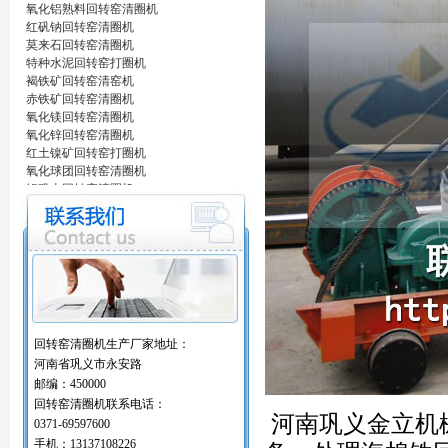
氧化铝熟料回转窑清圈机
红矾钠回转窑清圈机
莫来石回转窑清圈机
特种水泥回转窑打圈机
褐铁矿回转窑清窑机
赤铁矿回转窑清圈机
氧化镁回转窑清圈机
氧化锌回转窑清圈机
红土镍矿回转窑打圈机
氧化球团回转窑清圈机
铝矾土回转窑清圈机
铝酸钙粉窑清圈机
活性石灰回转窑清圈机
窑内一至二十八米窑结圈处理机
回转窑结圈处理专用设备/清圈机/打圈机…
石油支撑剂陶粒砂回转窑清圈机
海棉铁回转窑清圈机
氧化铝熟料回转窑清圈机
红矾钠回转窑清圈机
回转窑清圈机生产厂家地址：
莫来石回转窑清圈机
河南省巩义市永安路
特种水泥回转窑打圈机
邮编：450000
褐铁矿回转窑清窑机
回转窑清圈机联系电话：
赤铁矿回转窑清圈机
河南巩义金立机
氧化镁回转窑清圈机
0371-69597600
氧化锌回转窑清圈机
手机：13137108226