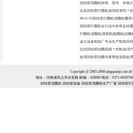
·
回转窑清圈机种类、型号、价格
·
石灰回转窑打圈机值得投资吗？
·
Φ6.0×95回转窑打圈机清圈机哪
·
回转窑打圈机在行业中的举足轻
·
打圈机清圈机|清窑机|除圈机|结
·
金立设备制造厂专业生产制造回
·
总结回转窑结圈原因？控制/处理
·
处理回转窑结圈专家帮您选型处
Copyright @ 2005-2008 qingquanj
地址：河南省巩义市永安路 邮编：450000 电话：0371-69597600 手机：
回转窑清圈机 回转窑设备 回转窑清圈机生产厂家 回转窑打