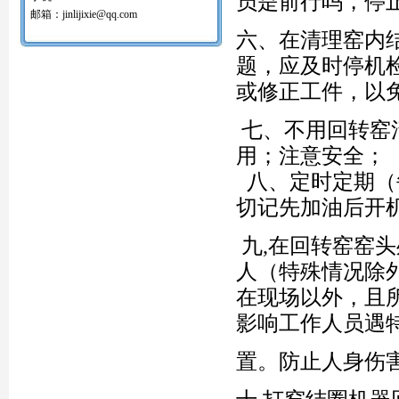
员是前行吗，停
红土镍矿回转窑打圈机
邮箱：jinlijixie@qq.com
氧化球团回转窑清圈机
六、在清理窑内
铝矾土回转窑清圈机
铝酸钙粉窑清圈机
题，应及时停机
活性石灰回转窑清圈机
或修正工件，以
窑内一至二十八米窑结圈处理机
回转窑结圈处理专用设备/清圈机/打圈机…
石油支撑剂陶粒砂回转窑清圈机
七、不用回转窑
用；注意安全；
八、定时定期（
切记先加油后开
九,在回转窑窑
人（特殊情况除
在现场以外，且
影响工作人员遇
置。防止人身伤