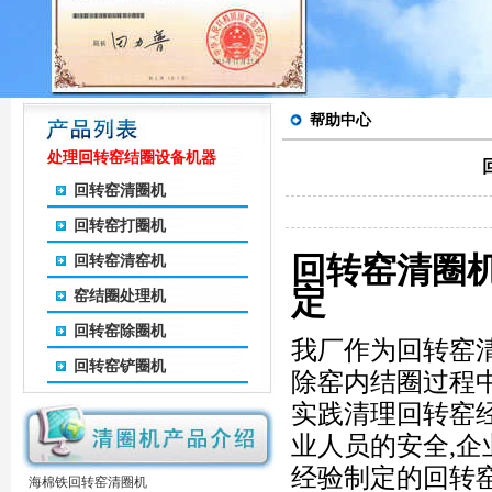
帮助中心
处理回转窑结圈设备机器
回转窑清圈机
回转窑打圈机
回转窑清圈
回转窑清窑机
定
窑结圈处理机
回转窑除圈机
我厂作为回转窑
回转窑铲圈机
除窑内结圈过程
实践清理回转窑
业人员的安全,
经验制定的回转窑
海棉铁回转窑清圈机