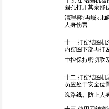
十,打窑结圈机
圈孔打开其余部
清理窑?冉崛κ比
人身伤害
十一,打窑结圈
内窑圈下部再打
中控保持密切联
十二,打窑结圈
员应处于安全位
逸路线。防止人
十三,使用回转窑