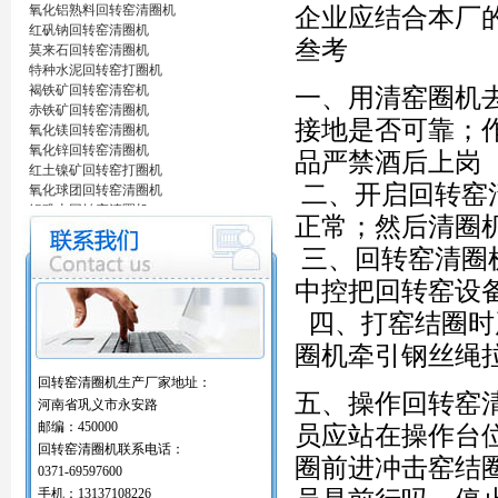
氧化铝熟料回转窑清圈机
企业应结合本厂
红矾钠回转窑清圈机
叁考
莫来石回转窑清圈机
特种水泥回转窑打圈机
褐铁矿回转窑清窑机
一、用清窑圈机
赤铁矿回转窑清圈机
接地是否可靠；
氧化镁回转窑清圈机
氧化锌回转窑清圈机
品严禁酒后上岗
红土镍矿回转窑打圈机
二、开启回转窑
氧化球团回转窑清圈机
铝矾土回转窑清圈机
正常；然后清圈
铝酸钙粉窑清圈机
活性石灰回转窑清圈机
三、回转窑清圈
窑内一至二十八米窑结圈处理机
中控把回转窑设
回转窑结圈处理专用设备/清圈机/打圈机…
石油支撑剂陶粒砂回转窑清圈机
四、打窑结圈时
海棉铁回转窑清圈机
圈机牵引钢丝绳
氧化铝熟料回转窑清圈机
红矾钠回转窑清圈机
回转窑清圈机生产厂家地址：
莫来石回转窑清圈机
五、操作回转窑
河南省巩义市永安路
特种水泥回转窑打圈机
邮编：450000
员应站在操作台
褐铁矿回转窑清窑机
回转窑清圈机联系电话：
赤铁矿回转窑清圈机
圈前进冲击窑结
氧化镁回转窑清圈机
0371-69597600
氧化锌回转窑清圈机
手机：13137108226