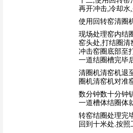
再开冲击,冷却水
使用回转窑清圈
现场处理窑内结
窑头处,打结圈清
冲击窑圈底部至打
一道结圈槽完毕
清圈机清窑机退至
圈机清窑机对准
数分钟数十分钟
一道槽体结圈体就
转窑结圈处理完
回到十米处.按