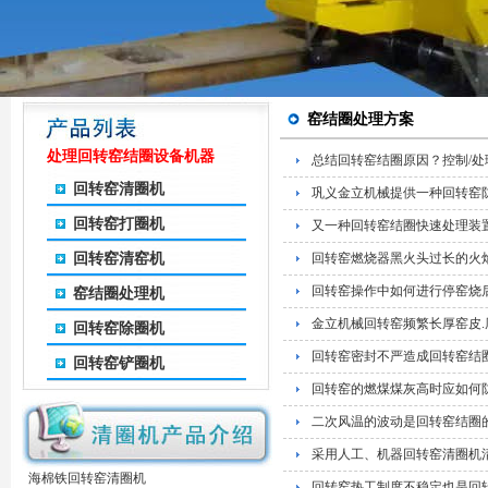
窑结圈处理方案
处理回转窑结圈设备机器
总结回转窑结圈原因？控制/处
回转窑清圈机
巩义金立机械提供一种回转窑
回转窑打圈机
又一种回转窑结圈快速处理装
回转窑清窑机
回转窑燃烧器黑火头过长的火
回转窑操作中如何进行停窑烧
窑结圈处理机
金立机械回转窑频繁长厚窑皮
回转窑除圈机
回转窑密封不严造成回转窑结
回转窑铲圈机
回转窑的燃煤煤灰高时应如何
二次风温的波动是回转窑结圈
采用人工、机器回转窑清圈机
海棉铁回转窑清圈机
回转窑热工制度不稳定也是回