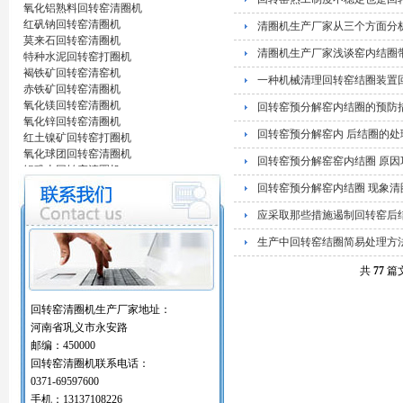
氧化铝熟料回转窑清圈机
红矾钠回转窑清圈机
清圈机生产厂家从三个方面分
莫来石回转窑清圈机
清圈机生产厂家浅谈窑内结圈
特种水泥回转窑打圈机
褐铁矿回转窑清窑机
一种机械清理回转窑结圈装置
赤铁矿回转窑清圈机
氧化镁回转窑清圈机
回转窑预分解窑内结圈的预防
氧化锌回转窑清圈机
回转窑预分解窑内 后结圈的
红土镍矿回转窑打圈机
氧化球团回转窑清圈机
回转窑预分解窑窑内结圈 原
铝矾土回转窑清圈机
铝酸钙粉窑清圈机
回转窑预分解窑内结圈 现象清
活性石灰回转窑清圈机
应采取那些措施遏制回转窑后
窑内一至二十八米窑结圈处理机
回转窑结圈处理专用设备/清圈机/打圈机…
生产中回转窑结圈简易处理方
石油支撑剂陶粒砂回转窑清圈机
海棉铁回转窑清圈机
共
77
篇文
氧化铝熟料回转窑清圈机
红矾钠回转窑清圈机
回转窑清圈机生产厂家地址：
莫来石回转窑清圈机
河南省巩义市永安路
特种水泥回转窑打圈机
邮编：450000
褐铁矿回转窑清窑机
回转窑清圈机联系电话：
赤铁矿回转窑清圈机
氧化镁回转窑清圈机
0371-69597600
氧化锌回转窑清圈机
手机：13137108226