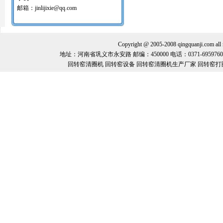
红土镍矿回转窑打圈机
邮箱：jinlijixie@qq.com
氧化球团回转窑清圈机
铝矾土回转窑清圈机
铝酸钙粉窑清圈机
活性石灰回转窑清圈机
Copyright @ 2005-2008 qingquanj
窑内一至二十八米窑结圈处理机
地址：河南省巩义市永安路 邮编：450000 电话：0371-69597600 手机：
回转窑结圈处理专用设备/清圈机/打圈机…
回转窑清圈机 回转窑设备 回转窑清圈机生产厂家 回转窑打
石油支撑剂陶粒砂回转窑清圈机