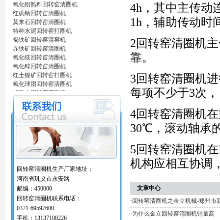
氧化铝熟料回转窑清圈机
4h，其中主传动
红矾钠回转窑清圈机
1h，辅助传动时
莫来石回转窑清圈机
特种水泥回转窑打圈机
褐铁矿回转窑清窑机
2回转窑清圈机
赤铁矿回转窑清圈机
靠。
氧化镁回转窑清圈机
氧化锌回转窑清圈机
红土镍矿回转窑打圈机
3回转窑清圈机
氧化球团回转窑清圈机
每项不少于3次，
铝矾土回转窑清圈机
铝酸钙粉窑清圈机
活性石灰回转窑清圈机
4回转窑清圈机
窑内一至二十八米窑结圈处理机
30℃，滚动轴承
回转窑结圈处理专用设备/清圈机/打圈机…
石油支撑剂陶粒砂回转窑清圈机
海棉铁回转窑清圈机
5回转窑清圈机
氧化铝熟料回转窑清圈机
机构应相互协调
红矾钠回转窑清圈机
回转窑清圈机生产厂家地址：
莫来石回转窑清圈机
河南省巩义市永安路
特种水泥回转窑打圈机
文章中心
邮编：450000
褐铁矿回转窑清窑机
回转窑清圈机联系电话：
赤铁矿回转窑清圈机
·
回转窑清圈机之金立机械-郑州市
氧化镁回转窑清圈机
0371-69597600
·
为什么金立回转窑清圈机销量高
氧化锌回转窑清圈机
手机：13137108226