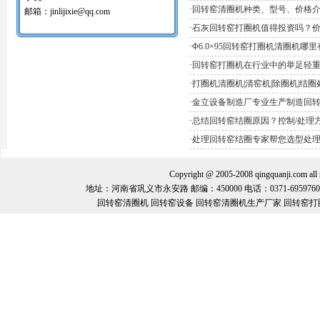
红土镍矿回转窑打圈机
·
回转窑清圈机种类、型号、价格
邮箱：jinlijixie@qq.com
氧化球团回转窑清圈机
·
石灰回转窑打圈机值得投资吗？
铝矾土回转窑清圈机
铝酸钙粉窑清圈机
·
Φ6.0×95回转窑打圈机清圈机哪
活性石灰回转窑清圈机
·
回转窑打圈机在行业中的举足轻
窑内一至二十八米窑结圈处理机
·
打圈机清圈机|清窑机|除圈机|结
回转窑结圈处理专用设备/清圈机/打圈机…
石油支撑剂陶粒砂回转窑清圈机
·
金立设备制造厂专业生产制造回
·
总结回转窑结圈原因？控制/处理
·
处理回转窑结圈专家帮您选型处
Copyright @ 2005-2008 qingquanj
地址：河南省巩义市永安路 邮编：450000 电话：0371-69597600 手机：
回转窑清圈机 回转窑设备 回转窑清圈机生产厂家 回转窑打