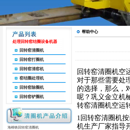
帮助中心
处理回转窑结圈设备机器
回转窑清圈机
回转窑打圈机
回转窑清窑机
回转窑清圈机空
窑结圈处理机
对于那些需要处
的选择，那么，
回转窑除圈机
呢？巩义金立机
回转窑铲圈机
转窑清圈机空运
1回转窑清圈机
机生产厂家指导
海棉铁回转窑清圈机