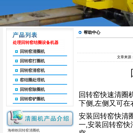
帮助中心
处理回转窑结圈设备机器
回转窑清圈机
文章来源
回转窑打圈机
回转窑清窑机
窑结圈处理机
回转窑除圈机
回转窑快速清圈
回转窑铲圈机
下侧,左侧又可在
安装回转窑快清
一,安装回转窑
海棉铁回转窑清圈机