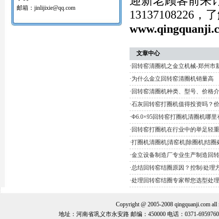
迎新老顾客前来
红土镍矿回转窑打圈机
邮箱：jinlijixie@qq.com
131371082
氧化球团回转窑清圈机
铝矾土回转窑清圈机
www.qingquanji.
铝酸钙粉窑清圈机
活性石灰回转窑清圈机
窑内一至二十八米窑结圈处理机
文章中心
回转窑结圈处理专用设备/清圈机/打圈机…
·
回转窑清圈机之金立机械-郑州市
石油支撑剂陶粒砂回转窑清圈机
·
为什么金立回转窑清圈机销量高
·
回转窑清圈机种类、型号、价格
·
石灰回转窑打圈机值得投资吗？
·
Φ6.0×95回转窑打圈机清圈机哪
·
回转窑打圈机在行业中的举足轻
·
打圈机清圈机|清窑机|除圈机|结
·
金立设备制造厂专业生产制造回
·
总结回转窑结圈原因？控制/处理
·
处理回转窑结圈专家帮您选型处
Copyright @ 2005-2008 qingquanj
地址：河南省巩义市永安路 邮编：450000 电话：0371-69597600 手机：