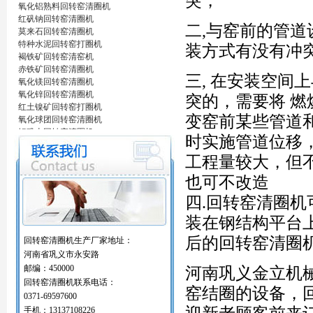
突，
氧化铝熟料回转窑清圈机
红矾钠回转窑清圈机
二,与窑前的管
莫来石回转窑清圈机
特种水泥回转窑打圈机
装方式有没有冲
褐铁矿回转窑清窑机
赤铁矿回转窑清圈机
三, 在安装空间
氧化镁回转窑清圈机
氧化锌回转窑清圈机
突的，需要将 燃
红土镍矿回转窑打圈机
变窑前某些管道和
氧化球团回转窑清圈机
铝矾土回转窑清圈机
时实施管道位移
铝酸钙粉窑清圈机
活性石灰回转窑清圈机
工程量较大，但
窑内一至二十八米窑结圈处理机
也可不改造
回转窑结圈处理专用设备/清圈机/打圈机…
石油支撑剂陶粒砂回转窑清圈机
四.回转窑清圈机
海棉铁回转窑清圈机
装在钢结构平台上
氧化铝熟料回转窑清圈机
红矾钠回转窑清圈机
后的回转窑清圈
回转窑清圈机生产厂家地址：
莫来石回转窑清圈机
河南省巩义市永安路
特种水泥回转窑打圈机
邮编：450000
河南巩义金立机
褐铁矿回转窑清窑机
回转窑清圈机联系电话：
赤铁矿回转窑清圈机
窑结圈的设备，回
氧化镁回转窑清圈机
0371-69597600
氧化锌回转窑清圈机
手机：13137108226