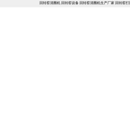
回转窑清圈机 回转窑设备 回转窑清圈机生产厂家 回转窑打