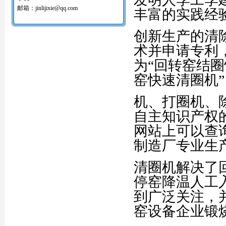
红土镍矿回转窑打圈机
邮箱：jinlijixie@qq.com
丰富的实践经
氧化球团回转窑清圈机
铝矾土回转窑清圈机
创新生产的清
铝酸钙粉窑清圈机
活性石灰回转窑清圈机
术并申请专利，发
窑内一至二十八米窑结圈处理机
回转窑结圈处理专用设备/清圈机/打圈机…
为“回转窑结
石油支撑剂陶粒砂回转窑清圈机
窑快速清圈机
机、打圈机、
自主知识产权
网站上可以查
制造厂专业生
清圈机解决了
停窑降温人工
到广泛关注，
窑设备企业锻