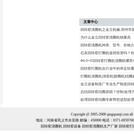
文章中心
·
回转窑清圈机之金立机械-郑州市
·
为什么金立回转窑清圈机销量高
·
回转窑清圈机种类、型号、价格
·
石灰回转窑打圈机值得投资吗？
·
Φ6.0×95回转窑打圈机清圈机哪
·
回转窑打圈机在行业中的举足轻
·
打圈机清圈机|清窑机|除圈机|结
·
金立设备制造厂专业生产制造回
·
总结回转窑结圈原因？控制/处理
·
处理回转窑结圈专家帮您选型处
Copyright @ 2005-2008 qingquanj
地址：河南省巩义市永安路 邮编：450000 电话：0371-69597600 手机：
回转窑清圈机 回转窑设备 回转窑清圈机生产厂家 回转窑打