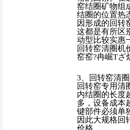
窑结圈矿物组
结圈的位置热
因形成的回转
这都是有所区
动型比较实惠
回转窑清圈机
窑窑?冉崛Τざ
3、回转窑清
回转窑专用清
内结圈的长度
多，设备成本
键部件必须单
因此大规格回
价格。