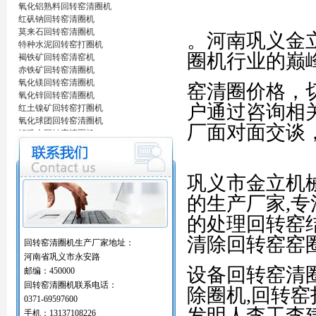
氧化铝熟料回转窑清圈机
红矾钠回转窑清圈机
莫来石回转窑清圈机
。河南巩义金
特种水泥回转窑打圈机
圈机行业的巅
褐铁矿回转窑清窑机
赤铁矿回转窑清圈机
氧化镁回转窑清圈机
窑清圈价格，
氧化锌回转窑清圈机
户通过咨询相
红土镍矿回转窑打圈机
氧化球团回转窑清圈机
厂面对面交谈
铝矾土回转窑清圈机
铝酸钙粉窑清圈机
活性石灰回转窑清圈机
窑内一至二十八米窑结圈处理机
巩义市金立机
回转窑结圈处理专用设备/清圈机/打圈机…
石油支撑剂陶粒砂回转窑清圈机
的生产厂家,
海棉铁回转窑清圈机
的处理回转窑
氧化铝熟料回转窑清圈机
红矾钠回转窑清圈机
清除回转窑窑
回转窑清圈机生产厂家地址：
莫来石回转窑清圈机
河南省巩义市永安路
特种水泥回转窑打圈机
设备回转窑清
邮编：450000
褐铁矿回转窑清窑机
回转窑清圈机联系电话：
赤铁矿回转窑清圈机
除圈机,回转
氧化镁回转窑清圈机
0371-69597600
发明人李工李
氧化锌回转窑清圈机
手机：13137108226