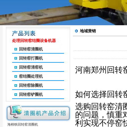
地域营销
处理回转窑结圈设备机器
回转窑清圈机
回转窑打圈机
回转窑清窑机
河南郑州回转
窑结圈处理机
回转窑除圈机
如何选择回转
回转窑铲圈机
选购回转窑清
的问题，慎重
利实现不停窑
海棉铁回转窑清圈机